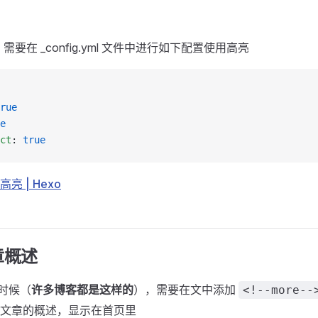
，需要在 _config.yml 文件中进行如下配置使用高亮
rue
e
ct
: 
true
高亮 | Hexo
章概述
的时候（
许多博客都是这样的
），需要在文中添加
<!--more--
文章的概述，显示在首页里