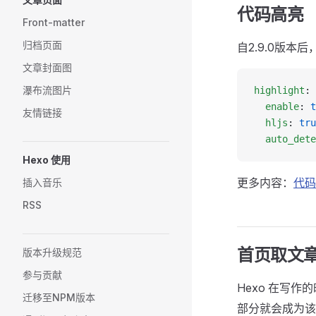
代码高亮
Front-matter
归档页面
自2.9.0版本后
文章封面图
瀑布流图片
highlight
:
  enable
: 
t
友情链接
  hljs
: 
tru
  auto_dete
Hexo 使用
更多内容：
代码
插入音乐
RSS
首页取文
版本升级规范
参与贡献
Hexo 在写作
迁移至NPM版本
部分就会成为该