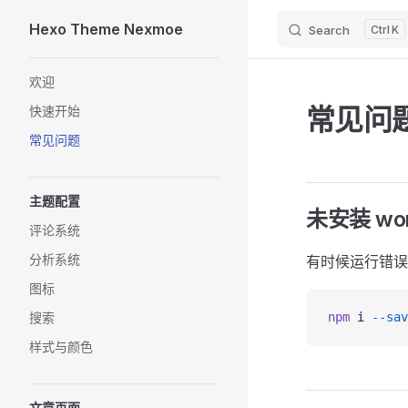
Hexo Theme Nexmoe
Search
K
Skip to content
Sidebar Navigation
欢迎
常见问
快速开始
常见问题
主题配置
未安装 wor
评论系统
分析系统
有时候运行错误会
图标
搜索
npm
 i
 --sav
样式与颜色
文章页面