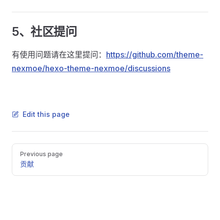
5、社区提问
有使用问题请在这里提问：
https://github.com/theme-
nexmoe/hexo-theme-nexmoe/discussions
Edit this page
Previous page
贡献