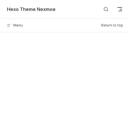
Skip to content
Hexo Theme Nexmoe
Menu
Return to top